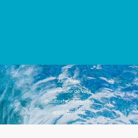
Aitor Peris
Coordinador de Vela
@clubnataciobarcelona
aperis@cnb.cat