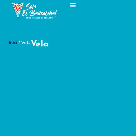
Inici
/ Vela
Vela