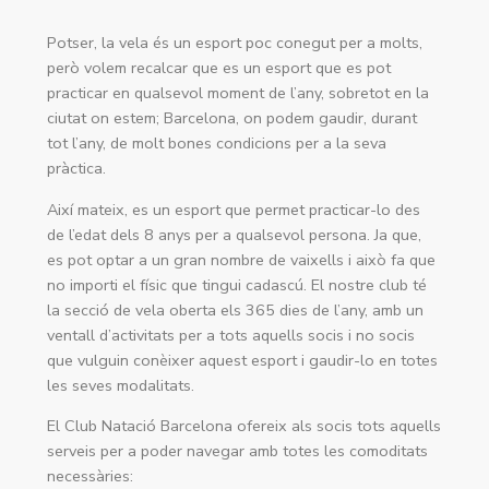
Potser, la vela és un esport poc conegut per a molts,
però volem recalcar que es un esport que es pot
practicar en qualsevol moment de l’any, sobretot en la
ciutat on estem; Barcelona, on podem gaudir, durant
tot l’any, de molt bones condicions per a la seva
pràctica.
Així mateix, es un esport que permet practicar-lo des
de l’edat dels 8 anys per a qualsevol persona. Ja que,
es pot optar a un gran nombre de vaixells i això fa que
no importi el físic que tingui cadascú. El nostre club té
la secció de vela oberta els 365 dies de l’any, amb un
ventall d’activitats per a tots aquells socis i no socis
que vulguin conèixer aquest esport i gaudir-lo en totes
les seves modalitats.
El Club Natació Barcelona ofereix als socis tots aquells
serveis per a poder navegar amb totes les comoditats
necessàries: