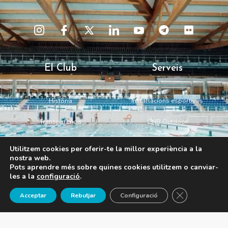
El Club
Serveis
Història
Instal·lacions esportives
Transparència
CNB Outdoor
Junta directiva
Àrea de salut
Utilitzem cookies per oferir-te la millor experiència a la
nostra web.
Pots aprendre més sobre quines cookies utilitzem o canviar-
Contacte
les a la
configuració
.
Tanca el 
Acceptar
Rebutjar
Configuració
93 221 46 00
cnb@cnb.cat