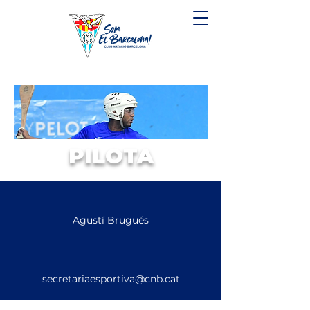
PILOTA
Agustí Brugués
secretariaesportiva@cnb.cat