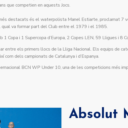
icans que competien en aquests Jocs.
més destacats és el waterpolista Manel Estiarte, proclamat 7 v
 qual va formar part del Club entre el 1979 i el 1985.
 1 Copa i 1 Supercopa d’Europa, 2 Copes LEN, 59 Lligues i 8 Cop
tar entre els primers llocs de la Lliga Nacional. Els equips de ca
 així com dels campionats de Catalunya i d’Espanya.
nternacional BCN WP Under 10, una de les competicions més impor
Absolut 