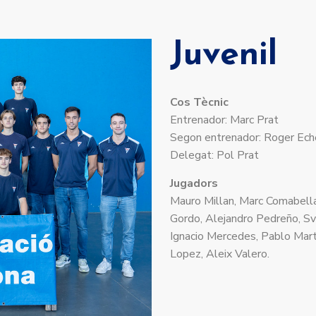
Juvenil
Cos Tècnic
Entrenador: Marc Prat
Segon entrenador: Roger Eche
Delegat: Pol Prat
Jugadors
Mauro Millan, Marc Comabella
Gordo, Alejandro Pedreño, Svil
Ignacio Mercedes, Pablo Marti
Lopez, Aleix Valero.