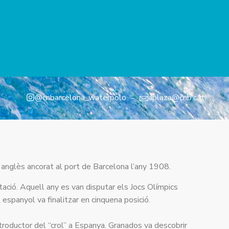
@cnbarcelona_waterpolo
aplaza@cnb.cat
l anglès ancorat al port de Barcelona l’any 1908.
ació. Aquell any es van disputar els Jocs Olímpics
espanyol va finalitzar en cinquena posició.
troductor del “crol” a Espanya. Granados va descobrir