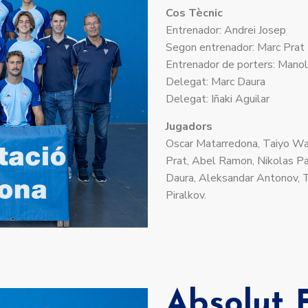
Cos Tècnic
Entrenador: Andrei Josep
Segon entrenador: Marc Prat
Entrenador de porters: Mano
Delegat: Marc Daura
Delegat: Iñaki Aguilar
Jugadors
Oscar Matarredona, Taiyo Wa
Prat, Abel Ramon, Nikolas Pa
Daura, Aleksandar Antonov, T
Piralkov.
Absolut 