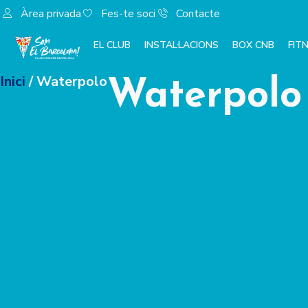
Àrea privada
Fes-te soci
Contacte
EL CLUB
INSTAL·LACIONS
BOX CNB
FIT
Inici
/ Waterpolo
Waterpolo