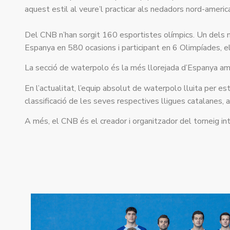
aquest estil al veure’l practicar als nedadors nord-amer
Del CNB n’han sorgit 160 esportistes olímpics. Un dels 
Espanya en 580 ocasions i participant en 6 Olimpíades, el
La secció de waterpolo és la més llorejada d’Espanya amb
En l’actualitat, l’equip absolut de waterpolo lluita per es
classificació de les seves respectives lligues catalanes,
A més, el CNB és el creador i organitzador del torneig i