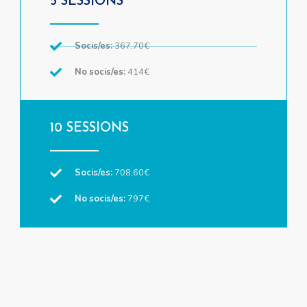
5 SESSIONS
Socis/es:
367,70€
No socis/es:
414€
10 SESSIONS
Socis/es:
708,60€
No socis/es:
797€