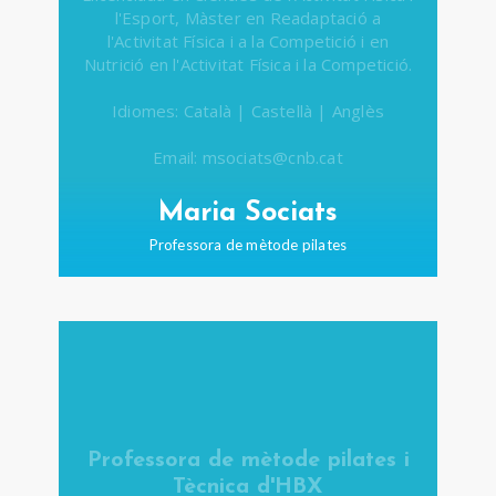
l'Esport, Màster en Readaptació a
l'Activitat Física i a la Competició i en
Nutrició en l'Activitat Física i la Competició.
Idiomes: Català | Castellà | Anglès
Email: msociats@cnb.cat
Maria Sociats
Professora de mètode pilates
Professora de mètode pilates i
Tècnica d'HBX