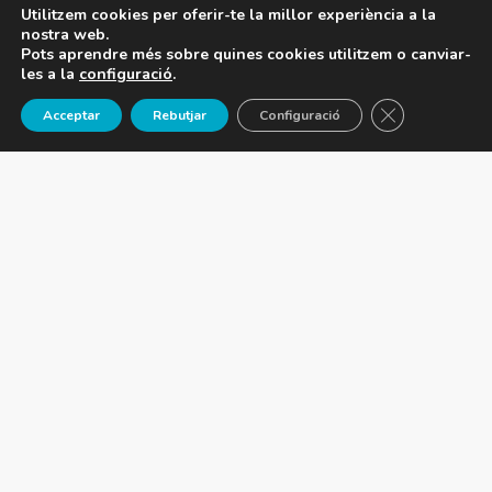
Utilitzem cookies per oferir-te la millor experiència a la
nostra web.
Grau Superior en Acondicionament Físic i
Pots aprendre més sobre quines cookies utilitzem o canviar-
Entrenament Personal.
les a la
configuració
.
Idiomes: Català | Castellà | Anglès
Tanca el 
Acceptar
Rebutjar
Configuració
Email: mmartinez@cnb.cat
Manel Martínez
Tècnic d'esports de contacte i d'HBX
Tècnic en mètode pilates i
especialista en persones amb
dolor i lesions