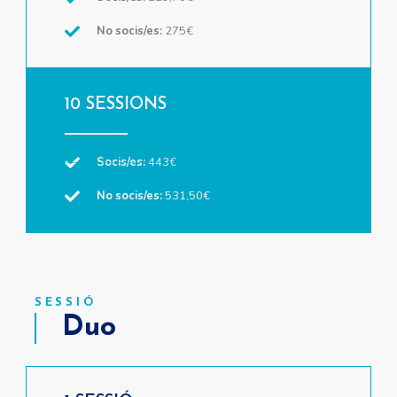
No socis/es:
275€
10 SESSIONS
Socis/es:
443€
No socis/es:
531,50€
SESSIÓ
Duo