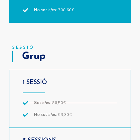
No socis/es:
708,60€
SESSIÓ
Grup
1 SESSIÓ
Socis/es:
86,50€
No socis/es:
93,30€