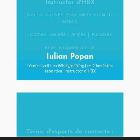
Instructor d'HBX
Llicenciat en INEF. Especialista en kàrate i
natació.
Idiomes: Castellà | Anglès | Rumanès
Email: epopan@cnb.cat
Iulian Popan
Tècnic nivell I en Wheightlifting i en Gimnàstica
esportiva. Instructor d'HBX
Tècnic d'esports de contacte i
d'HBX