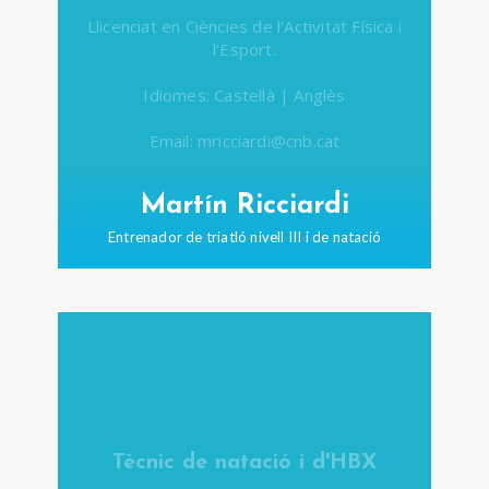
Llicenciat en Ciències de l'Activitat Física i
l'Esport.
Idiomes: Castellà | Anglès
Email: mricciardi@cnb.cat
Martín Ricciardi
Entrenador de triatló nivell III i de natació
Tècnic de natació i d'HBX