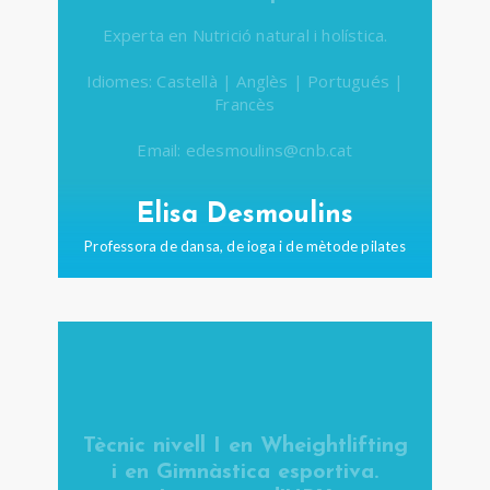
Experta en Nutrició natural i holística.
Idiomes: Castellà | Anglès | Portugués |
Francès
Email: edesmoulins@cnb.cat
Elisa Desmoulins
Professora de dansa, de ioga i de mètode pilates
Tècnic nivell I en Wheightlifting
i en Gimnàstica esportiva.