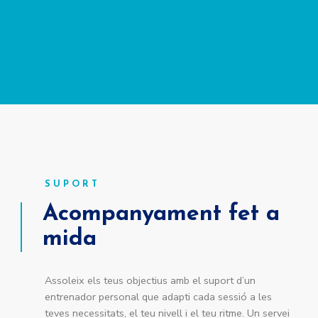
SUPORT
Acompanyament fet a
mida
Assoleix els teus objectius amb el suport d’un
entrenador personal que adapti cada sessió a les
teves necessitats, el teu nivell i el teu ritme. Un servei