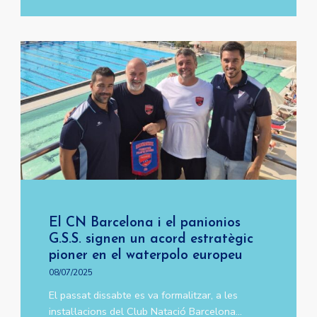
El CN Barcelona i el panionios
G.S.S. signen un acord estratègic
pioner en el waterpolo europeu
08/07/2025
El passat dissabte es va formalitzar, a les
instal·lacions del Club Natació Barcelona…