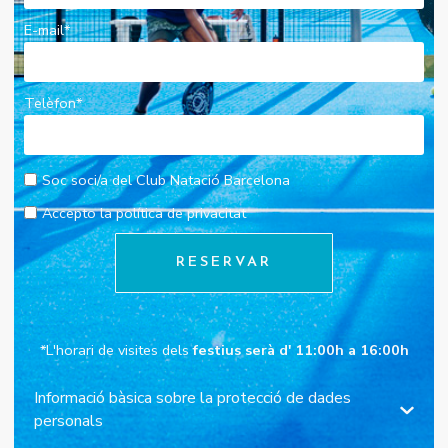
E-mail
*
Telèfon
*
Soc soci/a del Club Natació Barcelona
Accepto la política de privacitat
RESERVAR
*L'horari de visites dels
festius serà d' 11:00h a 16:00h
Informació bàsica sobre la protecció de dades
personals