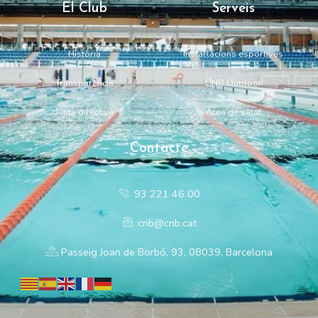
El Club
Serveis
Història
Instal·lacions esportives
Transparència
CNB Outdoor
Junta directiva
Àrea de salut
Contacte
93 221 46 00
cnb@cnb.cat
Passeig Joan de Borbó, 93, 08039, Barcelona