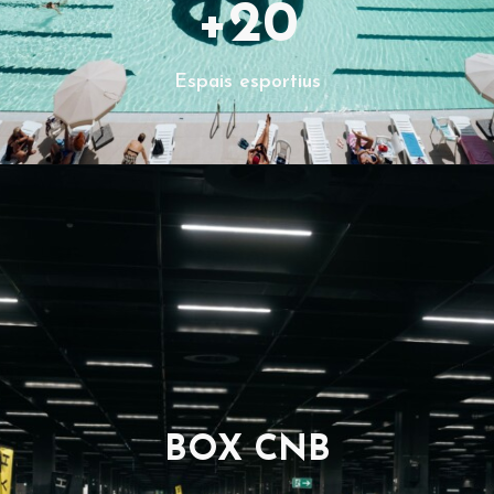
+
20
Espais esportius
BOX CNB