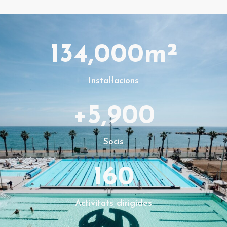
134,000
m²
Instal·lacions
+
5,900
Socis
160
Activitats dirigides