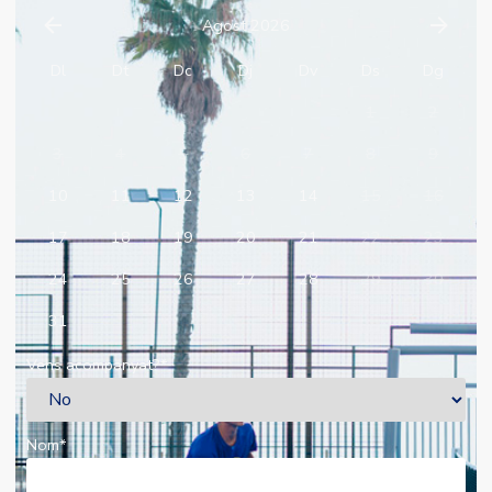
Agost 2026
Dl
Dt
Dc
Dj
Dv
Ds
Dg
1
2
3
4
5
6
7
8
9
10
11
12
13
14
15
16
17
18
19
20
21
22
23
24
25
26
27
28
29
30
31
Vens acompanyat?
*
Nom
*