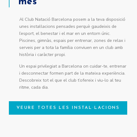
més
Al Club Natació Barcelona posem a la teva disposició
unes instal·lacions pensades perquè gaudeixis de
l’esport, el benestar i el mar en un entorn únic.
Piscines, gimnàs, espais per entrenar, zones de relax i
serveis per a tota la família conviuen en un club amb
història i caràcter propi.
Un espai privilegiat a Barcelona on cuidar-te, entrenar
i desconnectar formen part de la mateixa experiència.
Descobreix tot el que el club t’ofereix i viu-lo al teu
ritme, cada dia.
VEURE TOTES LES INSTAL·LACIONS