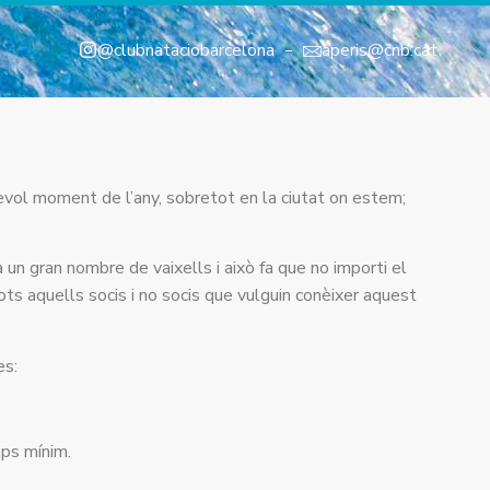
@clubnataciobarcelona
aperis@cnb.cat
evol moment de l’any, sobretot en la ciutat on estem;
 un gran nombre de vaixells i això fa que no importi el
tots aquells socis i no socis que vulguin conèixer aquest
es:
mps mínim.