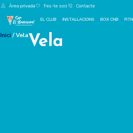
Àrea privada
Fes-te soci
Contacte
EL CLUB
INSTAL·LACIONS
BOX CNB
FIT
Inici
/ Vela
Vela