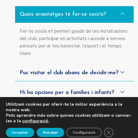
Quins avantatges té fer-se soci/a?
Fer-te soci/a et permet gaudir de les instal·lacions
del club, participar en activitats i accedir a serveis
pensats per al teu benestar, l’esport i el temps
lliure.
Puc visitar el club abans de decidir-me?
Hi ha opcions per a famílies i infants?
Utilitzem cookies per oferir-te la millor experiència a la
nostra web.
Pots aprendre més sobre quines cookies utilitzem o canviar-
les a la
configuració
.
Tanca el 
Acceptar
Rebutjar
Configuració