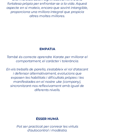
fortalesa pròpia per enfrontar-se a la vida. Aquest
aspecte en si mateix, encara que sovint intangible,
proporciona una millora integral que propicia
altres moltes millores.
6
EMPATIA
També és correcte aprendre Karate per millorar el
comportament, el caràcter i tolerància.
En els treballs de parella, s'estableix el rol d'atacant
i defensor alternativament, evolucions que
exposen les habilitats i dificultats pròpies i les
manifestades en el nostre uke (company),
sincronitzant-nos reflexivament amb igual de
diferents nivells.
7
ÉSSER HUMÀ
Pot ser practicat per conrear les virtuts
d'autocontrol i modèstia.