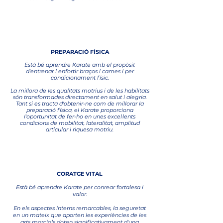
4
PREPARACIÓ FÍSICA
Està bé aprendre Karate amb el propòsit
d'entrenar i enfortir braços i cames i per
condicionament físic.
​La millora de les qualitats motrius i de les habilitats
són transformades directament en salut i alegria.
Tant si es tracta d'obtenir-ne com de millorar la
preparació física, el Karate proporciona
l'oportunitat de fer-ho en unes excel·lents
condicions de mobilitat, lateralitat, amplitud
articular i riquesa motriu.
5
CORATGE VITAL
Està bé aprendre Karate per conrear fortalesa i
valor.
En els aspectes interns remarcables, la seguretat
en un mateix que aporten les experiències de les
arts marcials doten significativament d'una