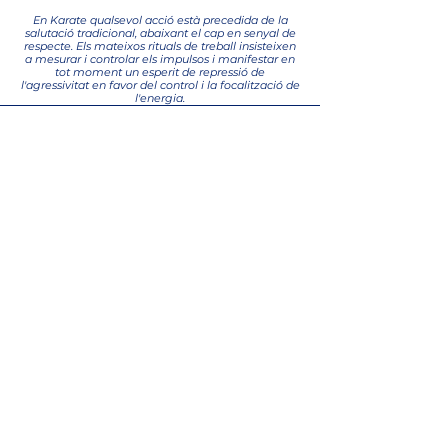
En Karate qualsevol acció està precedida de la
salutació tradicional, abaixant el cap en senyal de
respecte. Els mateixos rituals de treball insisteixen
a mesurar i controlar els impulsos i manifestar en
tot moment un esperit de repressió de
l'agressivitat en favor del control i la focalització de
l'energia.
INFORMACIÓ IMPORTANT
De l'1 de setembre al 31 de juliol
11 quotes de curs
1 pagament de llicència federativa
Matrícula d’inscripció 1ª vegada i/o per no
continuïtat: 1 quota
Cal portar karategi
TARIFES MENSUALS
NO INCLOU LA LLICÈNCIA FEDERATIVA DE
CARÀCTER OBLIGATORI
SOCIS/ES
56,70€
NO SOCIS/ES
68,50€