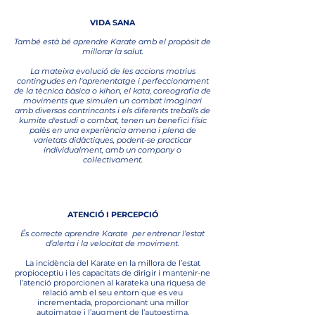
VIDA SANA
També està bé aprendre Karate amb el propòsit de
millorar la salut.
La mateixa evolució de les accions motrius
contingudes en l'aprenentatge i perfeccionament
de la tècnica bàsica o kihon, el kata, coreografia de
moviments que simulen un combat imaginari
amb diversos contrincants i els diferents treballs de
kumite d'estudi o combat, tenen un benefici físic
palès en una experiència amena i plena de
varietats didàctiques, podent-se practicar
individualment, amb un company o
col·lectivament.
3
ATENCIÓ I PERCEPCIÓ
És correcte aprendre Karate per entrenar l’estat
d’alerta i la velocitat de moviment.
La incidència del Karate en la millora de l’estat
propioceptiu i les capacitats de dirigir i mantenir-ne
l’atenció proporcionen al karateka una riquesa de
relació amb el seu entorn que es veu
incrementada, proporcionant una millor
autoimatge i l’augment de l’autoestima.