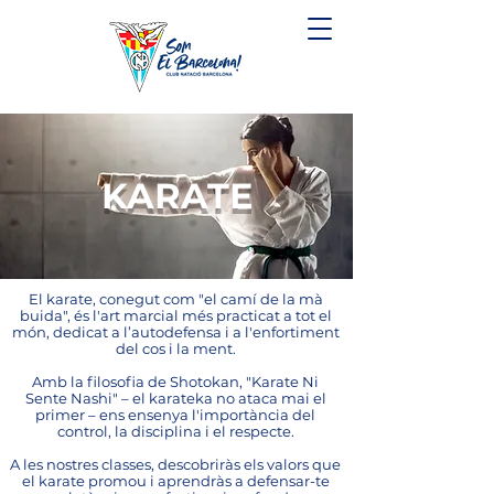
KARATE
El karate, conegut com "el camí de la mà
buida", és l'art marcial més practicat a tot el
món, dedicat a l’autodefensa i a l'enfortiment
del cos i la ment.
Amb la filosofia de Shotokan, "Karate Ni
Sente Nashi" – el karateka no ataca mai el
primer – ens ensenya l'importància del
control, la disciplina i el respecte.
A les nostres classes, descobriràs els valors que
el karate promou i aprendràs a defensar-te