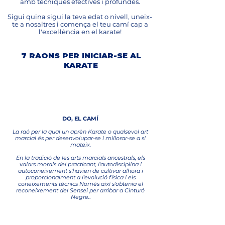
amb tècniques efectives i profundes.
Sigui quina sigui la teva edat o nivell, uneix-
te a nosaltres i comença el teu camí cap a
l'excel·lència en el karate!
7 RAONS PER INICIAR-SE AL
KARATE
1
DO, EL CAMÍ
La raó per la qual un aprèn Karate o qualsevol art
marcial és per desenvolupar-se i millorar-se a si
mateix.
En la tradició de les arts marcials ancestrals, els
valors morals del practicant, l'autodisciplina i
autoconeixement s'havien de cultivar alhora i
proporcionalment a l'evolució física i els
coneixements tècnics Només així s'obtenia el
reconeixement del Sensei per arribar a Cinturó
Negre.
.
2