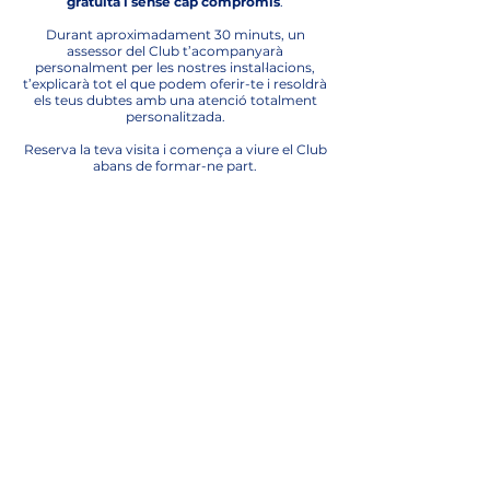
gratuïta i sense cap compromís
.
Durant aproximadament 30 minuts, un
assessor del Club t’acompanyarà
personalment per les nostres instal·lacions,
t’explicarà tot el que podem oferir-te i resoldrà
els teus dubtes amb una atenció totalment
personalitzada.
Reserva la teva visita i comença a viure el Club
abans de formar-ne part.