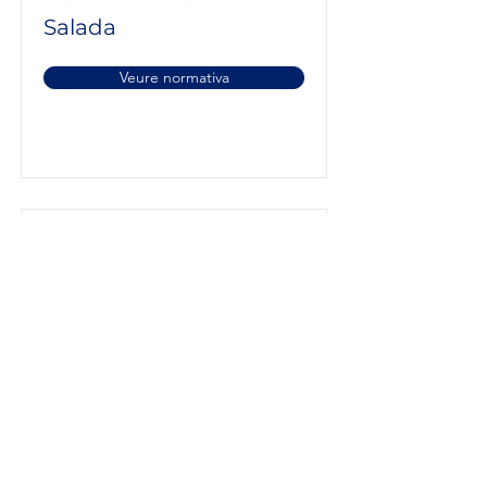
Salada
Veure normativa
Normativa
d'Assetjament Sexual i
per Raó de Sexe
Veure normativa