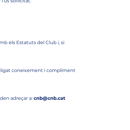
ús sol·licitat.
b els Estatuts del Club i, si 
obligat coneixement i compliment 
oden adreçar a: 
cnb@cnb.cat