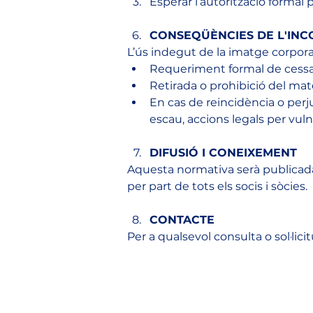
Esperar l’autorització formal p
CONSEQÜÈNCIES DE L'IN
L’ús indegut de la imatge corpor
Requeriment formal de cessa
Retirada o prohibició del mat
En cas de reincidència o perju
escau, accions legals per vuln
DIFUSIÓ I CONEIXEMENT
Aquesta normativa serà publicada 
per part de tots els socis i sòcies.
CONTACTE
Per a qualsevol consulta o sol·lic