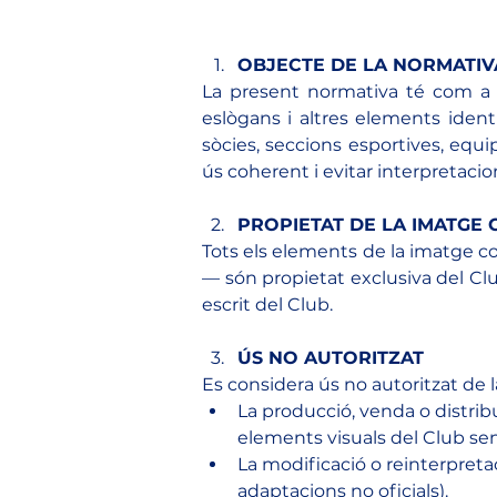
OBJECTE DE LA NORMATIV
La present normativa té com a fin
eslògans i altres elements identi
sòcies, seccions esportives, equips
ús coherent i evitar interpretaci
PROPIETAT DE LA IMATGE
Tots els elements de la imatge corp
— són propietat exclusiva del Club
escrit del Club.
ÚS NO AUTORITZAT
Es considera ús no autoritzat de l
La producció, venda o distribu
elements visuals del Club sen
La modificació o reinterpretac
adaptacions no oficials).