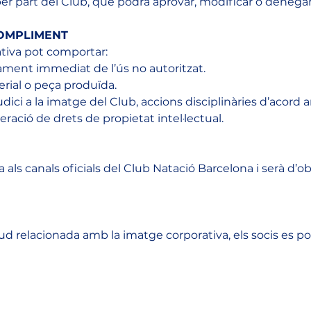
er part del Club, que podrà aprovar, modificar o denegar l’
COMPLIMENT
ativa pot comportar:
ment immediat de l’ús no autoritzat.
erial o peça produïda.
dici a la imatge del Club, accions disciplinàries d’acord am
eració de drets de propietat intel·lectual.
als canals oficials del Club Natació Barcelona i serà d’
itud relacionada amb la imatge corporativa, els socis es p