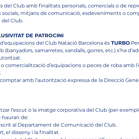
s del Club amb finalitats personals, comercials o de rep
xes socials, mitjans de comunicació, esdeveniments o com
 del Club.
LUSIVITAT DE PATROCINI
l d’equipacions del Club Natació Barcelona és 
TURBO
.Per
ub (banyadors, samarretes, xandalls, gorres, etc.) s’ha d’adq
toritzat.
 o comercialització d’equipacions o peces de roba amb l’e
.
comptar amb l’autorització expressa de la Direcció Gene
ilitzar l’escut o la imatge corporativa del Club (per exem
) hauran de:
 escrit al Departament de Comunicació del Club.
, el disseny i la finalitat.