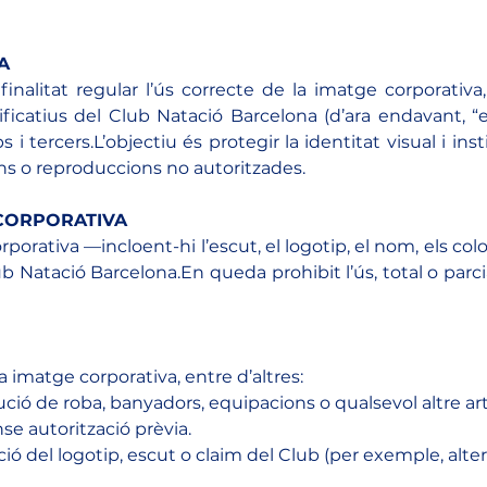
A
alitat regular l’ús correcte de la imatge corporativa, es
ficatius del Club Natació Barcelona (d’ara endavant, “el
 i tercers.L’objectiu és protegir la identitat visual i ins
ons o reproduccions no autoritzades.
 CORPORATIVA
orativa —incloent-hi l’escut, el logotip, el nom, els colors,
 Natació Barcelona.En queda prohibit l’ús, total o parcial,
a imatge corporativa, entre d’altres:
ció de roba, banyadors, equipacions o qualsevol altre art
se autorització prèvia.
ió del logotip, escut o claim del Club (per exemple, alte