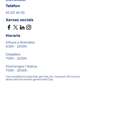
Telèfon
93 221 46 00
Xarxes socials
Horaris
Dilluns a divendres
6:30h - 23:00h
Dissabtes
7:00h - 22:00h
Diumenges i festius
7:00h - 20:00h
*Les instal·lacions (piscines, gimnàs, etc.) tanquen 30 minuts
abans del tancament general del Club.