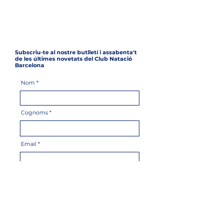
Subscriu-te al nostre butlletí i assabenta't
de les últimes novetats del Club Natació
Barcelona
Nom
Cognoms
Email
Ets soci/a?
Accepto termes i condicions
Veure termes i
condicions