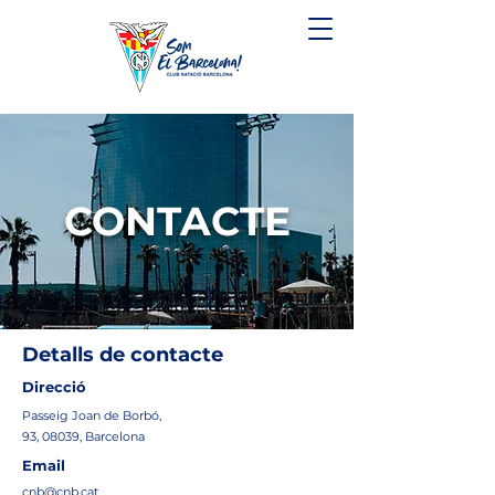
CONTACTE
Detalls de contacte
Direcció
Passeig Joan de Borbó,
93, 08039, Barcelona
Email
cnb@cnb.cat