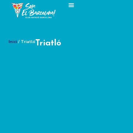
Inici
/ Triatló
Triatló