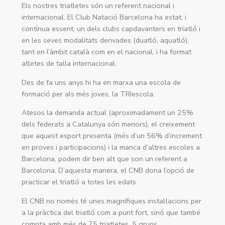
Els nostres triatletes són un referent nacional i
internacional. El Club Natació Barcelona ha estat, i
contínua essent, un dels clubs capdavanters en triatló i
en les seves modalitats derivades (duatló, aquatló),
tant en l’àmbit català com en el nacional, i ha format
atletes de talla internacional.
Des de fa uns anys hi ha en marxa una escola de
formació per als més joves, la TRIescola.
Atesos la demanda actual (aproximadament un 25%
dels federats a Catalunya són menors), el creixement
que aquest esport presenta (més d’un 56% d’increment
en proves i participacions) i la manca d’altres escoles a
Barcelona, podem dir ben alt que son un referent a
Barcelona. D’aquesta manera, el CNB dona l’opció de
practicar el triatló a totes les edats.
El CNB no només té unes magnífiques instal·lacions per
a la pràctica del triatló com a punt fort, sinó que també
compta amb més de 75 triatletes, 5 grups