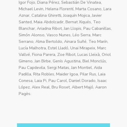
Igor Fojo, Diana Pérez, Sebastián De Vinatea,
Michael Levin, Helena Florentí, Marta Cosano, Lara
Aznar, Catalina Ghiretti, Joaquín Mojica, Javier
Santed, Maia Abdolcadir, Bernat Xiqués, Teo
Blanchar, Ariadna Ribot, Jan Llopis, Pau Cabanillas,
Simón Alonso, Vasco Nunes, Léo Serra, Marc
Serrano, Alma Bertoldo, Ainara Suñé, Teo Marín,
Lucía Malhotra, Estel Lladó, Unai Mirapeix, Marc
Vallvé, Fiona Parera, Zoe Ribot, Lucas Lleixà, Oriol
Gimeno, Jan Birbe, Genís Agustina, Biel Monclús,
Pau Capdevila, Sergi Matas, Jan Montiel, Aida
Padilla, Rita Robles, Maider Igoa, Pilar Rus, Laia
Conesa, Laia Pi, Pau Carol, Daniel Dorado, Isaac
López, Alex Real, Bru Roset, Albert Majó, Aaron
Pagès.