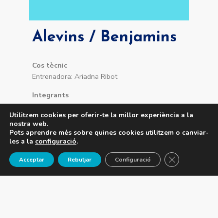
Alevins / Benjamins
Cos tècnic
Entrenadora: Ariadna Ribot
Integrants
Chloé Pauchet, Marco Colomé, Nicolás Lleixà, Max
Utilitzem cookies per oferir-te la millor experiència a la
Lleixà.
nostra web.
Pots aprendre més sobre quines cookies utilitzem o canviar-
les a la
configuració
.
Tanca el 
Acceptar
Rebutjar
Configuració