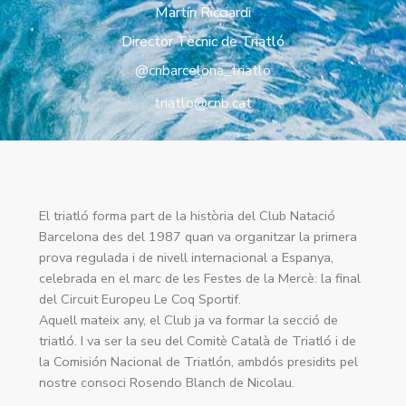
Martín Ricciardi
Director Tècnic de Triatló
@cnbarcelona_triatlo
triatlo@cnb.cat
El triatló forma part de la història del Club Natació
Barcelona des del 1987 quan va organitzar la primera
prova regulada i de nivell internacional a Espanya,
celebrada en el marc de les Festes de la Mercè: la final
del Circuit Europeu Le Coq Sportif.
Aquell mateix any, el Club ja va formar la secció de
triatló. I va ser la seu del Comitè Català de Triatló i de
la Comisión Nacional de Triatlón, ambdós presidits pel
nostre consoci Rosendo Blanch de Nicolau.