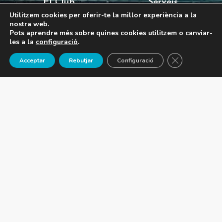
El Club
Serveis
Utilitzem cookies per oferir-te la millor experiència a la
nostra web.
Pots aprendre més sobre quines cookies utilitzem o canviar-
Història
Instal·lacions esportives
les a la
configuració
.
Transparència
CNB Outdoor
Tanca el 
Acceptar
Rebutjar
Configuració
Junta directiva
Àrea de salut
Contacte
93 221 46 00
cnb@cnb.cat
Passeig Joan de Borbó, 93, 08039, Barcelona