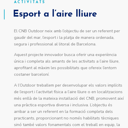
ACTIVITATS
Esport a l’aire lliure
El CNB Outdoor neix amb l’objectiu de ser un referent per
gaudir del mar, l’esport i la platja de manera ordenada,
segura i professional al litoral de Barcelona.
​Aquest projecte innovador busca oferir una experiència
única i completa als amants de les activitats a l’aire lliure,
aprofitant al màxim les possibilitats que ofereix l’entorn
costaner barceloní.
​A l’Outdoor treballem per desenvolupar els valors implícits
de l’esport i l’activitat física a l’aire lliure o en localitzacions
més enllà de la mateixa instal·lació del CNB, promovent així
una pràctica esportiva diversa i inclusiva. L’objectiu és
arribar a ser un referent en la formació completa dels
practicants, proporcionant no només habilitats tècniques
sinó també valors fonamentals com el treball en equip, la