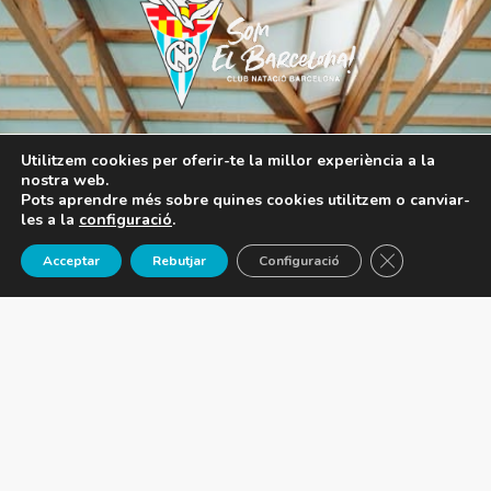
Utilitzem cookies per oferir-te la millor experiència a la
nostra web.
Pots aprendre més sobre quines cookies utilitzem o canviar-
les a la
configuració
.
Tanca el 
Acceptar
Rebutjar
Configuració
El Club
Serveis
Història
Instal·lacions esportives
Transparència
CNB Outdoor
Junta directiva
Àrea de salut
Contacte