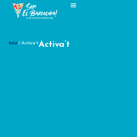
Inici
/ Activa’t
Activa’t