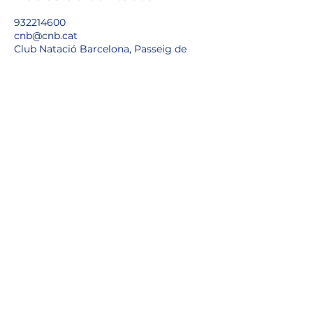
932214600
cnb@cnb.cat
Club Natació Barcelona, Passeig de
Joan de Borbó, Barcelona, Spain
Política de privacitat
Avís legal
Política de cookies