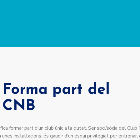
Forma part del
CNB
ica formar part d’un club únic a la ciutat. Ser soci/sòcia del Clu
unes instal·lacions: és gaudir d’un espai privilegiat per entrenar,