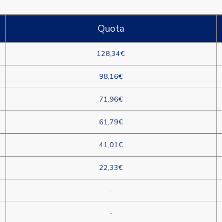
Quota
128,34€
98,16€
71,96€
61,79€
41,01€
22,33€
-
-