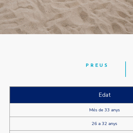
Una única matrícula per a tota la unitat familiar i la possibilitat
PREUS
Edat
Més de 33 anys
26 a 32 anys