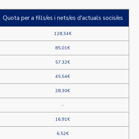
Quota per a fills/es i nets/es d'actuals socis/es
128,34€
85,01€
57,32€
45,54€
28,30€
-
16,91€
6,52€