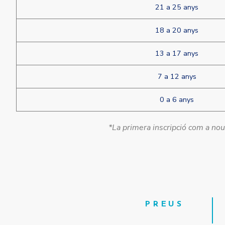
21 a 25 anys
18 a 20 anys
13 a 17 anys
7 a 12 anys
0 a 6 anys
*La primera inscripció com a nou 
PREUS