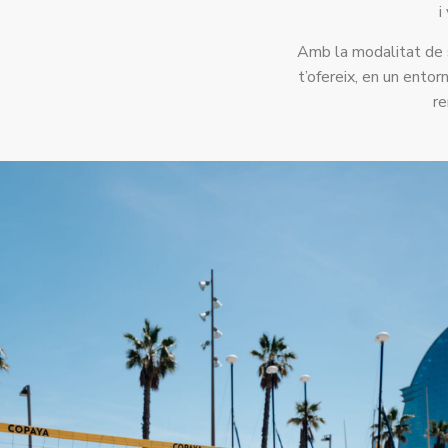
i
Amb la modalitat de so
t’ofereix, en un ento
re