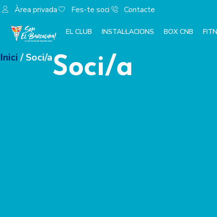
Àrea privada
Fes-te soci
Contacte
EL CLUB
INSTAL·LACIONS
BOX CNB
FIT
Inici
/ Soci/a
Soci/a