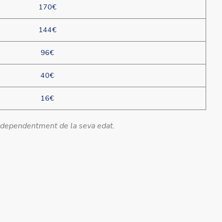
170€
144€
96€
40€
16€
, independentment de la seva edat.