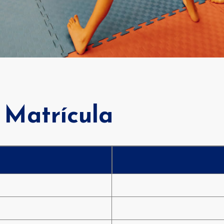
 de gaudir plegats d’esport, benestar i lleure al CNB.
Matrícula