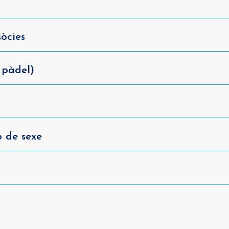
òcies
 pàdel)
ó de sexe