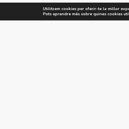
Utilitzem cookies per oferir-te la millor exp
Pots aprendre més sobre quines cookies util
E
Hi
T
Ju
© Club Natació Barcelona
| Tots els drets reservats 2026