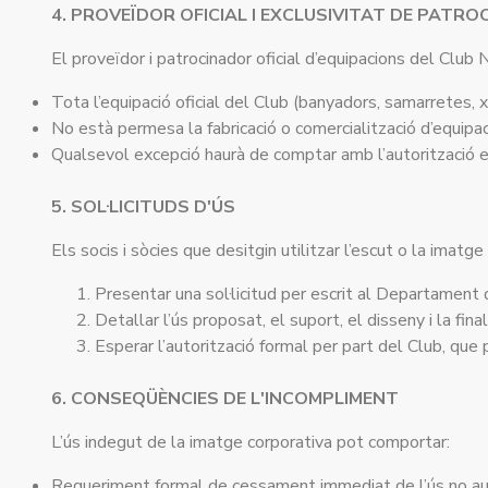
4. PROVEÏDOR OFICIAL I EXCLUSIVITAT DE PATROC
El proveïdor i patrocinador oficial d’equipacions del Club
Tota l’equipació oficial del Club (banyadors, samarretes, xa
No està permesa la fabricació o comercialització d’equipac
Qualsevol excepció haurà de comptar amb l’autorització 
5. SOL·LICITUDS D'ÚS
Els socis i sòcies que desitgin utilitzar l’escut o la imat
Presentar una sol·licitud per escrit al Departament
Detallar l’ús proposat, el suport, el disseny i la final
Esperar l’autorització formal per part del Club, que p
6. CONSEQÜÈNCIES DE L'INCOMPLIMENT
L’ús indegut de la imatge corporativa pot comportar:
Requeriment formal de cessament immediat de l’ús no aut