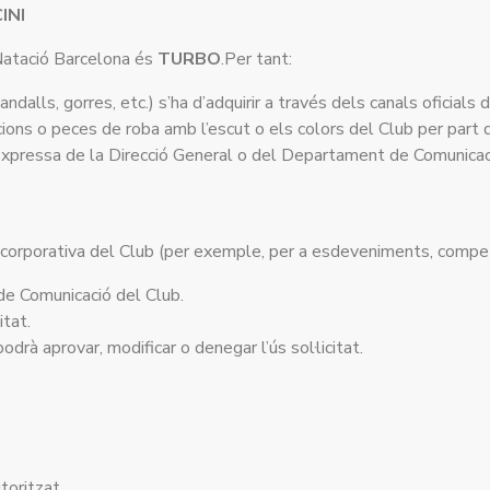
INI
 Natació Barcelona és
TURBO
.Per tant:
ndalls, gorres, etc.) s’ha d’adquirir a través dels canals oficials 
ions o peces de roba amb l’escut o els colors del Club per part d
expressa de la Direcció General o del Departament de Comunicac
ge corporativa del Club (per exemple, per a esdeveniments, competi
 de Comunicació del Club.
itat.
odrà aprovar, modificar o denegar l’ús sol·licitat.
oritzat.