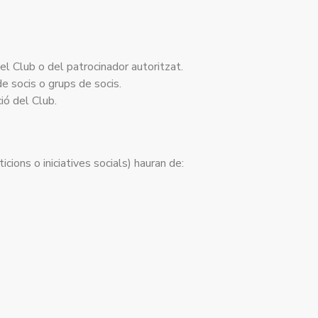
del Club o del patrocinador autoritzat.
e socis o grups de socis.
ió del Club.
cions o iniciatives socials) hauran de: