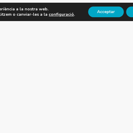
eriència a la nostra web.
Acceptar
itzem o canviar-les a la
configuració
.
l Club
Serveis
stòria
Instal·lacions esportives
ransparència
CNB Outdoor
nta directiva
Àrea de salut
Normatives
Canal de denúncies
Política de privacitat
Av