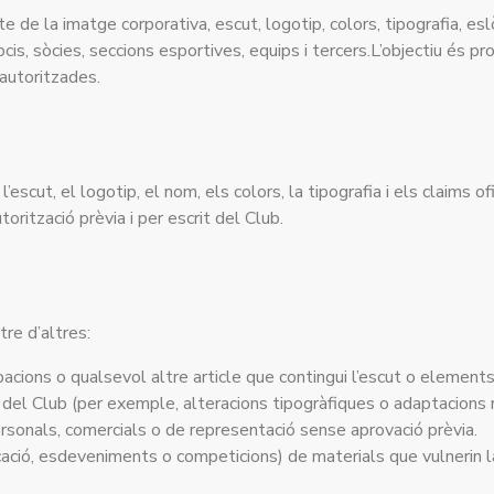
te de la imatge corporativa, escut, logotip, colors, tipografia, e
is, sòcies, seccions esportives, equips i tercers.L’objectiu és prote
 autoritzades.
escut, el logotip, el nom, els colors, la tipografia i els claims 
torització prèvia i per escrit del Club.
tre d’altres:
pacions o qualsevol altre article que contingui l’escut o elements
 del Club (per exemple, alteracions tipogràfiques o adaptacions n
rsonals, comercials o de representació sense aprovació prèvia.
icació, esdeveniments o competicions) de materials que vulnerin l