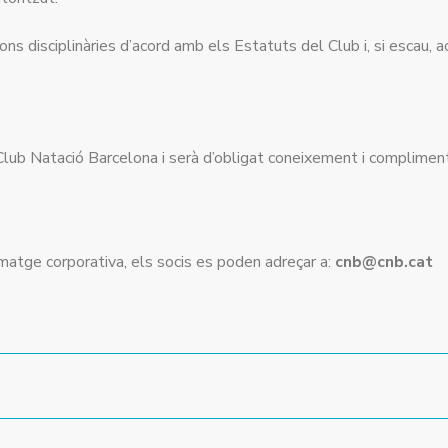
cions disciplinàries d’acord amb els Estatuts del Club i, si escau,
Club Natació Barcelona i serà d’obligat coneixement i compliment 
imatge corporativa, els socis es poden adreçar a:
cnb@cnb.cat