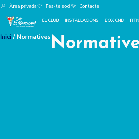
Àrea privada
Fes-te soci
Contacte
EL CLUB
INSTAL·LACIONS
BOX CNB
FIT
Inici
/ Normatives
Normative